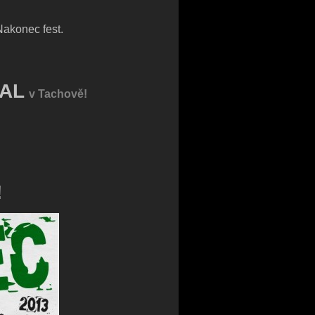
Nakonec fest.
VAL
v Tachově!
!