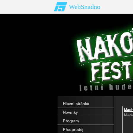
WebSnadno
Hlavní stránka
Mach
Novinky
Magda
Program
Předprodej