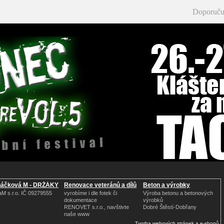
Doporuču
áčková M - DRŽÁKY
Renovace veteránů a dílů
Beton a výrobky
M s.r.o. IČ 09279555
vyrobíme i dle fotek či
Výroba betonu a betonových
dokumentace
výrobků
RENOVET s.r.o., navštivte
Dobré Štěstí-Dobřany
naše www
Tvorba webových stránek a e-shopů