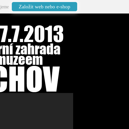
Založit web nebo e-shop
jeme