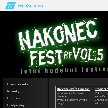
WebSnadno
Hlavní stránka
Dřevěné dveře z masívu
Tradiční 
Novinky
vchodové a interiérové
Potíže se 
dřevěné
se na Dr
Program
dveře, zakázková výroba
Zhenga, kt
nábytku
zdravě
Předprodej