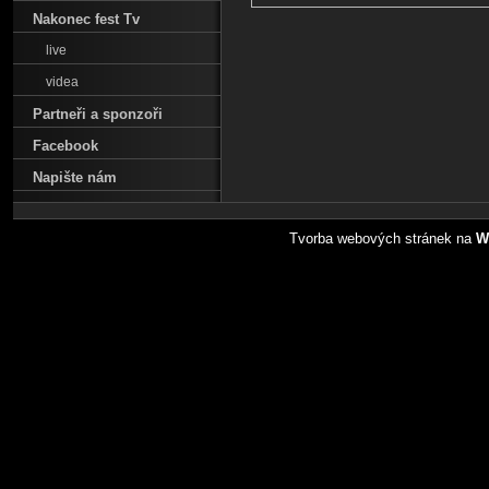
Nakonec fest Tv
live
videa
Partneři a sponzoři
Facebook
Napište nám
Tvorba webových stránek na
W