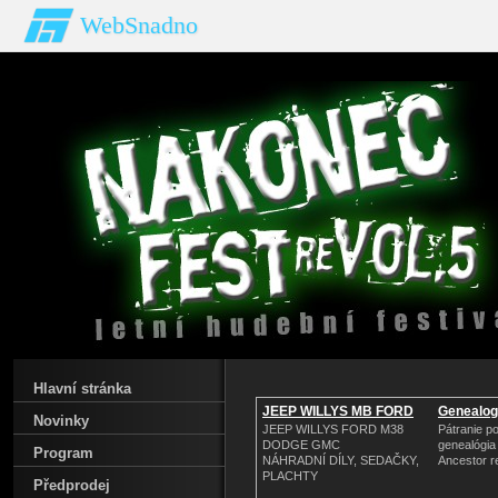
WebSnadno
Hlavní stránka
JEEP WILLYS MB FORD
Genealog.
Novinky
GPW
JEEP WILLYS FORD M38
Pátranie p
DODGE GMC
genealógia
Program
NÁHRADNÍ DÍLY, SEDAČKY,
Ancestor r
PLACHTY
Předprodej