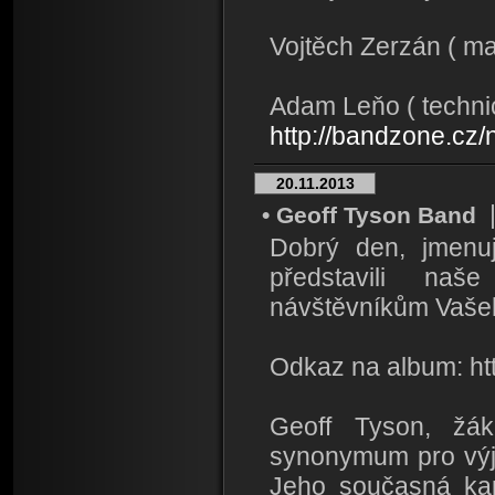
Vojtěch Zerzán ( m
Adam Leňo ( techni
http://bandzone.cz/
20.11.2013
|
• Geoff Tyson Band
Dobrý den, jmenu
představili na
návštěvníkům Vašeh
Odkaz na album: htt
Geoff Tyson, žák
synonymum pro výj
Jeho současná kap