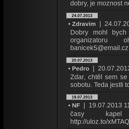
dobry, je moznost n
24.07.2013
| 24.07.201
• Zdravim
Dobry mohl bych 
organizatoru 
banicek5@email.cz
20.07.2013
| 20.07.2013 
• Pedro
Zdar, chtěl sem se 
sobotu. Teda jestli 
19.07.2013
| 19.07.2013 11:
• NF
časy kape
http://uloz.to/xMTA