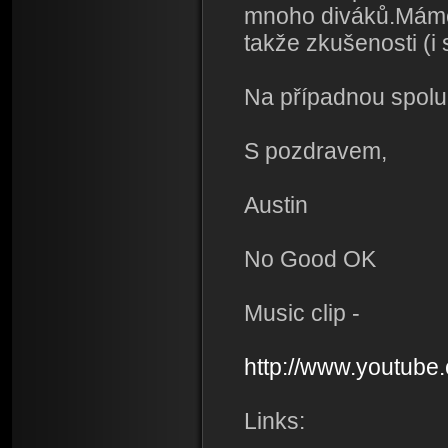
mnoho diváků.Máme 
takže zkušenosti (i
Na případnou spolup
S pozdravem,
Austin
No Good OK
Music clip -
http://www.youtub
Links: