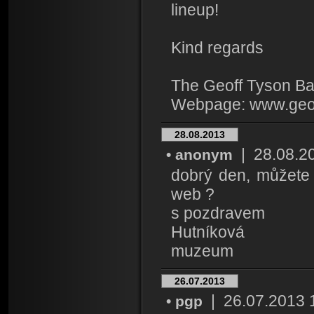
lineup!
Kind regards
The Geoff Tyson B
Webpage: www.geo
28.08.2013
| 28.08.201
• anonym
dobrý den, můžete 
web ?
s pozdravem
Hutníková
muzeum
26.07.2013
| 26.07.2013 16
• pgp