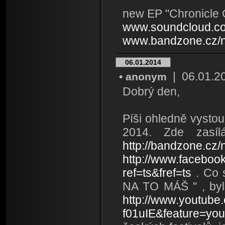
new EP "Chronicle 
www.soundcloud.c
www.bandzone.cz/
06.01.2014
| 06.01.201
• anonym
Dobrý den,
Píši ohledně vysto
2014. Zde zasí
http://bandzone.cz/
http://www.facebo
ref=ts&fref=ts
. Co 
NA TO MÁŠ " , by
http://www.youtub
f01uIE&feature=yout