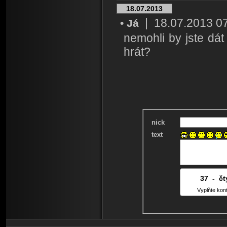
18.07.2013
| 18.07.2013 07:
• Já
nemohli by jste dá
hrát?
nick
text
37
7
-
6
čt
Vyplňte kon