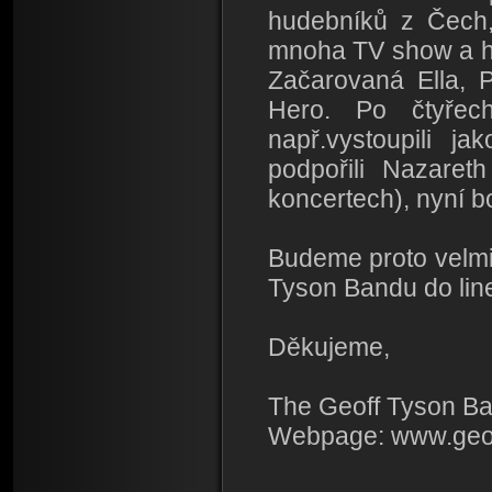
hudebníků z Čech
mnoha TV show a ho
Začarovaná Ella, P
Hero. Po čtyřec
např.vystoupili ja
podpořili Nazaret
koncertech), nyní 
Budeme proto velmi
Tyson Bandu do line
Děkujeme,
The Geoff Tyson B
Webpage: www.geo