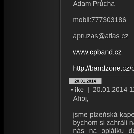
Adam Průcha
mobil:777303186
apruzas@atlas.cz
www.cpband.cz
http://bandzone.cz/
20.01.2014
| 20.01.2014 11:
• ike
Ahoj,
jsme plzeňská kape
bychom si zahráli n
nás na oplátku do