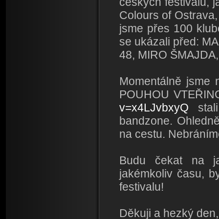
českých festivalů, 
Colours of Ostrava, 
jsme přes 100 klub
se ukázali před:
48, MIRO ŠMAJDA,
Momentálně jsme na
POUHOU VTEŘINOU
v=x4LJvbxyQ
stali
bandzone. Ohledně 
na cestu. Nebráníme
Budu čekat na ja
jakémkoliv času, by
festivalu!
Děkuji a hezký den,