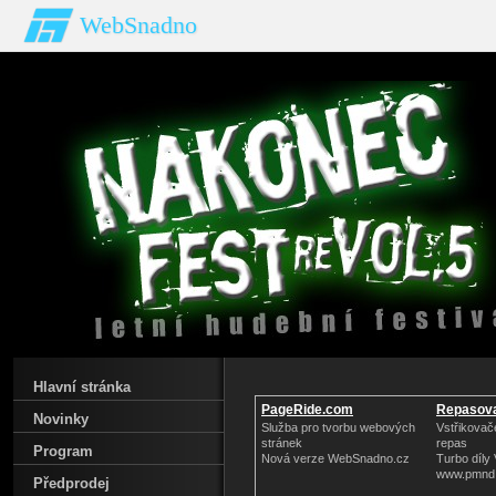
WebSnadno
Hlavní stránka
PageRide.com
Repasov
Novinky
Turbodm
Služba pro tvorbu webových
Vstřikovač
stránek
repas
Program
Nová verze WebSnadno.cz
Turbo díly
www.pmnd
Předprodej